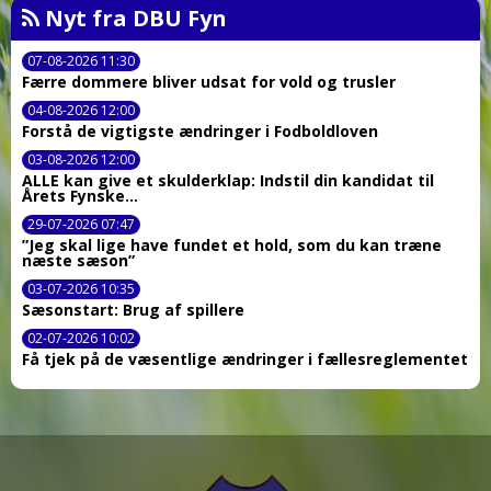
Nyt fra DBU Fyn
07-08-2026 11:30
Færre dommere bliver udsat for vold og trusler
04-08-2026 12:00
Forstå de vigtigste ændringer i Fodboldloven
03-08-2026 12:00
ALLE kan give et skulderklap: Indstil din kandidat til
Årets Fynske...
29-07-2026 07:47
”Jeg skal lige have fundet et hold, som du kan træne
næste sæson”
03-07-2026 10:35
Sæsonstart: Brug af spillere
02-07-2026 10:02
Få tjek på de væsentlige ændringer i fællesreglementet